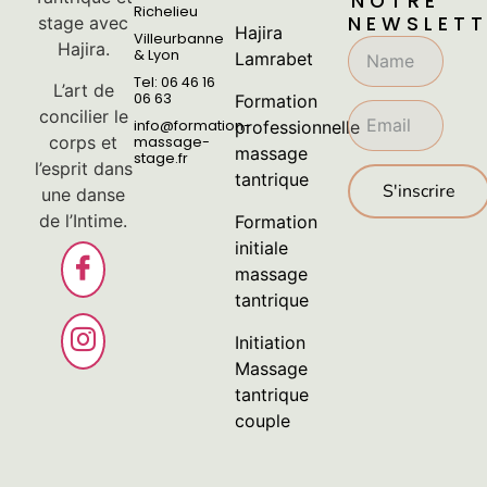
NOTRE
Richelieu
NEWSLETT
stage avec
Hajira
Villeurbanne
Hajira.
& Lyon
Lamrabet
Tel: 06 46 16
L’art de
06 63
Formation
concilier le
info@formation-
professionnelle
corps et
massage-
massage
stage.fr
l’esprit dans
tantrique
S'inscrire
une danse
de l’Intime.
Formation
initiale
massage
tantrique
Initiation
Massage
tantrique
couple