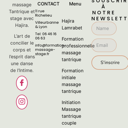
SOUSCRIR
CONTACT
Menu
massage
À
Tantrique et
11 rue
NOTRE
Richelieu
NEWSLETT
stage avec
Hajira
Villeurbanne
Hajira.
& Lyon
Lamrabet
Tel: 06 46 16
L’art de
06 63
Formation
concilier le
info@formation-
professionnelle
corps et
massage-
massage
stage.fr
l’esprit dans
tantrique
S'inscrire
une danse
de l’Intime.
Formation
initiale
massage
tantrique
Initiation
Massage
tantrique
couple